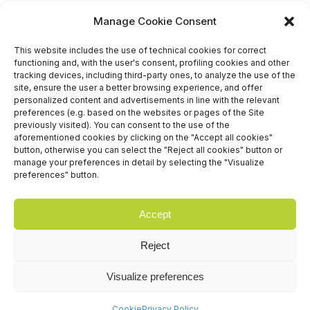
+39 06 65074 511 - 512
Manage Cookie Consent
info@nseexpoforum.com
segreteria@nseexpoforum.com
This website includes the use of technical cookies for correct
sales@nseexpoforum.com
functioning and, with the user's consent, profiling cookies and other
press@nseexpoforum.com
tracking devices, including third-party ones, to analyze the use of the
site, ensure the user a better browsing experience, and offer
Certified by
personalized content and advertisements in line with the relevant
preferences (e.g. based on the websites or pages of the Site
previously visited). You can consent to the use of the
aforementioned cookies by clicking on the "Accept all cookies"
button, otherwise you can select the "Reject all cookies" button or
manage your preferences in detail by selecting the "Visualize
preferences" button.
Accept
Reject
Visualize preferences
® 2025 Fiera Roma Srl con Socio Unico - P.Iva e C.F.
07540411001 -
Cookie
-
Privacy Policy
-
Credits
Cookie
Privacy Policy