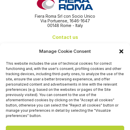
Fiera Roma Srl con Socio Unico
Via Portuense, 1646-1647
00148 Rome - Italy
Contact us
+39 06 65074 511 - 512
Manage Cookie Consent
info@nseexpoforum.com
segreteria@nseexpoforum.com
This website includes the use of technical cookies for correct
sales@nseexpoforum.com
functioning and, with the user's consent, profiling cookies and other
press@nseexpoforum.com
tracking devices, including third-party ones, to analyze the use of the
site, ensure the user a better browsing experience, and offer
Certified by
personalized content and advertisements in line with the relevant
preferences (e.g. based on the websites or pages of the Site
previously visited). You can consent to the use of the
aforementioned cookies by clicking on the "Accept all cookies"
button, otherwise you can select the "Reject all cookies" button or
manage your preferences in detail by selecting the "Visualize
preferences" button.