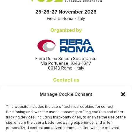
25-26-27 November 2026
Fiera di Roma - Italy
Organized by
Fiera Roma Srl con Socio Unico
Via Portuense, 1646-1647
00148 Rome - Italy
Contact us
+39 06 65074 511 - 512
Manage Cookie Consent
info@nseexpoforum.com
segreteria@nseexpoforum.com
This website includes the use of technical cookies for correct
sales@nseexpoforum.com
functioning and, with the user's consent, profiling cookies and other
press@nseexpoforum.com
tracking devices, including third-party ones, to analyze the use of the
site, ensure the user a better browsing experience, and offer
Certified by
personalized content and advertisements in line with the relevant